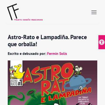
Astro-Rato e Lampadiña. Parece
Abrir
que orballa!
Escrito e debuxado por:
Fermín Solís