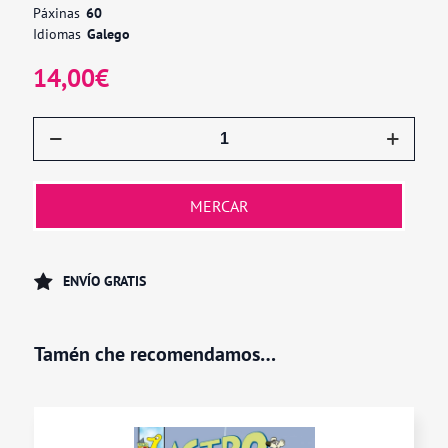
Páxinas
60
Idiomas
Galego
14,00
€
Astro-
Rato
e
MERCAR
Lampadiña.
Parece
que
ENVÍO GRATIS
orballa!
cantidade
Tamén che recomendamos…