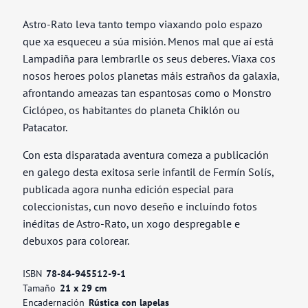
Astro-Rato leva tanto tempo viaxando polo espazo
que xa esqueceu a súa misión. Menos mal que aí está
Lampadiña para lembrarlle os seus deberes. Viaxa cos
nosos heroes polos planetas máis estraños da galaxia,
afrontando ameazas tan espantosas como o Monstro
Ciclópeo, os habitantes do planeta Chiklón ou
Patacator.
Con esta disparatada aventura comeza a publicación
en galego desta exitosa serie infantil de Fermín Solís,
publicada agora nunha edición especial para
coleccionistas, cun novo deseño e incluíndo fotos
inéditas de Astro-Rato, un xogo despregable e
debuxos para colorear.
ISBN
78-84-945512-9-1
Tamaño
21 x 29 cm
Encadernación
Rústica con lapelas