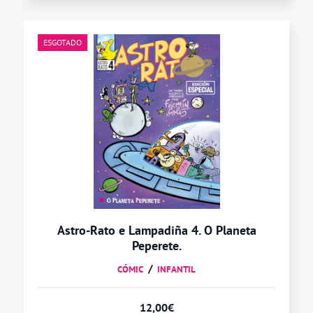
ESGOTADO
ESGOTADO
Astro-Rato e Lampadiña 4. O Planeta
Peperete.
CÓMIC
INFANTIL
12,00
€