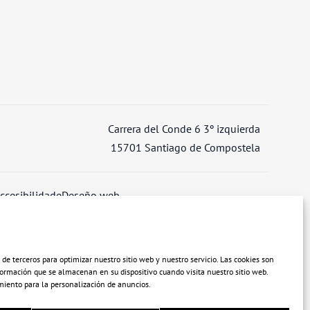
Carrera del Conde 6 3º izquierda
15701 Santiago de Compostela
ccesibilidade
Deseño web
 de terceros para optimizar nuestro sitio web y nuestro servicio. Las cookies son
rmación que se almacenan en su dispositivo cuando visita nuestro sitio web.
miento para la personalización de anuncios.
ta y las opiniones expresadas son únicamente los del autor o autores
 Unión Europea ni la Comisión Europea pueden ser consideradas