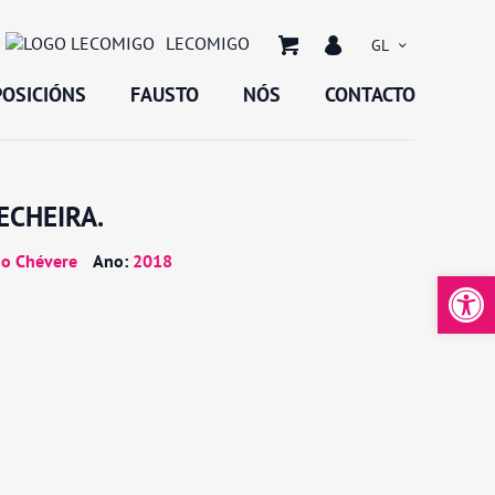
LECOMIGO
GL
POSICIÓNS
FAUSTO
NÓS
CONTACTO
ECHEIRA.
o Chévere
Ano:
2018
Abrir 