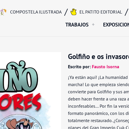
EL PATITO EDITORIAL
COMPOSTELA ILUSTRADA
TRABAJOS
EXPOSICIO
Golfiño e os invasor
Escrito por:
Fausto Isorna
¡Ya están aquí! ¡La humanidad 
marcha! Lo que empieza siendo 
convierte para Golfiño y sus a
deben hacer frente a una raza a
inconfesables… Por fin la versi
formato panorámico, con los di
totalmente restaurado. ¿Conseg
planes del Gran Imperio Cuá-Cu