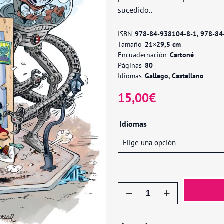
sucedido..
ISBN
978-84-938104-8-1, 978-84
Tamaño
21×29,5 cm
Encuadernación
Cartoné
Páginas
80
Idiomas
Gallego, Castellano
15,00
€
Idiomas
Golfiño
e
os