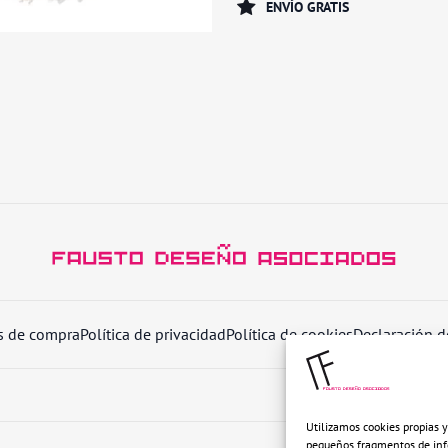
ENVÍO GRATIS
invasores
cantidad
s de compra
Política de privacidad
Política de cookies
Declaración d
Utilizamos cookies propias y
pequeños fragmentos de info