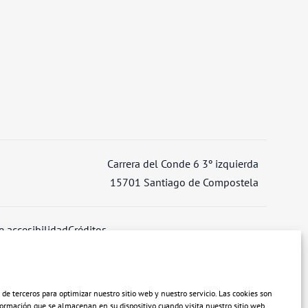
Carrera del Conde 6 3º izquierda
15701 Santiago de Compostela
e accesibilidad
Créditos
 de terceros para optimizar nuestro sitio web y nuestro servicio. Las cookies son
rmación que se almacenan en su dispositivo cuando visita nuestro sitio web.