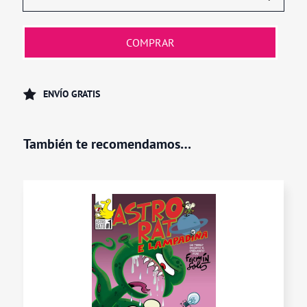
Rato
7.
COMPRAR
O
Gran
Maratón
ENVÍO GRATIS
cantidad
También te recomendamos…